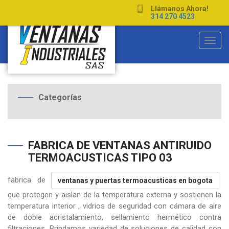
Llámanos Ahora!
314 270 4523
Toggl
navig
Categorías
FABRICA DE VENTANAS ANTIRUIDO
TERMOACUSTICAS TIPO 03
fabrica de
ventanas y puertas termoacusticas en bogota
que protegen y aislan de la temperatura externa y sostienen la
temperatura interior , vidrios de seguridad con cámara de aire
de doble acristalamiento, sellamiento hermético contra
filtraciones. Brindamos variedad de soluciones de calidad con